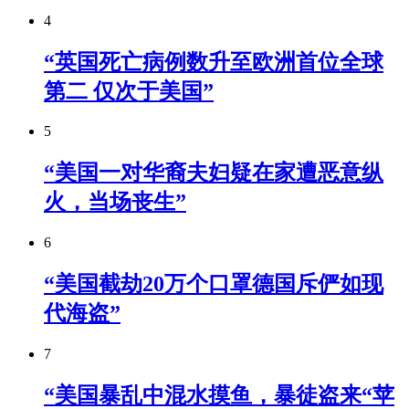
4
“英国死亡病例数升至欧洲首位全球
第二 仅次于美国”
5
“美国一对华裔夫妇疑在家遭恶意纵
火，当场丧生”
6
“美国截劫20万个口罩德国斥俨如现
代海盗”
7
“美国暴乱中混水摸鱼，暴徒盗来“苹