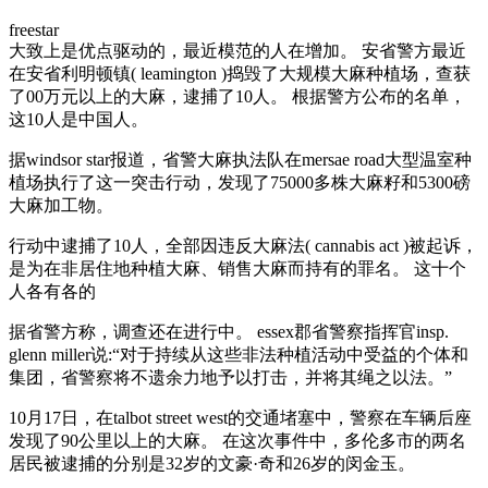
freestar
大致上是优点驱动的，最近模范的人在增加。 安省警方最近
在安省利明顿镇( leamington )捣毁了大规模大麻种植场，查获
了00万元以上的大麻，逮捕了10人。 根据警方公布的名单，
这10人是中国人。
据windsor star报道，省警大麻执法队在mersae road大型温室种
植场执行了这一突击行动，发现了75000多株大麻籽和5300磅
大麻加工物。
行动中逮捕了10人，全部因违反大麻法( cannabis act )被起诉，
是为在非居住地种植大麻、销售大麻而持有的罪名。 这十个
人各有各的
据省警方称，调查还在进行中。 essex郡省警察指挥官insp.
glenn miller说:“对于持续从这些非法种植活动中受益的个体和
集团，省警察将不遗余力地予以打击，并将其绳之以法。”
10月17日，在talbot street west的交通堵塞中，警察在车辆后座
发现了90公里以上的大麻。 在这次事件中，多伦多市的两名
居民被逮捕的分别是32岁的文豪·奇和26岁的闵金玉。