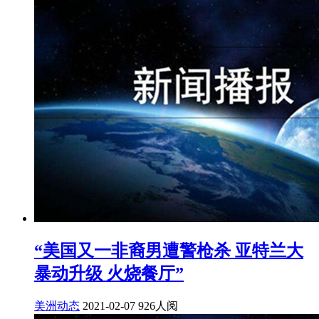
“美国又一非裔男遭警枪杀 亚特兰大
暴动升级 火烧餐厅”
美洲动态
2021-02-07
926人阅