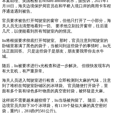
本案助理、美国检察官richard antoine表示，据投诉，2021年1
月10日，海关边境保护局官员在和平桥入境口岸的商用卡车程
序通道遇到被告。
官员要求被告打开驾驶室的窗帘，但他只打开了一小部分，海
关人员无法清楚地看到一切。 要求他立刻拉开窗帘，往后退
几尺，以便能看到所有驾驶室内的情况。
liu将根据要求彻底打开驾驶室。 那时，官员注意到驾驶室的
卧铺里塞满了黑色的袋子，当被问到这些袋子的事情时，liu无
法正面回答。 只是这些袋子是朋友，朋友要我带你去水牛
城。
随后，liu被要求进行x光检查和进一步解决。 但很快发现车内
有大玄机，有严重异常。
海关人员进入驾驶室进行检查，立即检测到大麻的气味，注意
到了堆积在驾驶室卧铺区的冰球袋。 官员随便打开袋子，里
面有多个装有绿色多叶物质的真空密封袋，被怀疑是大麻。
这样就不需要越来越狡猾了，liu当场被拘留了。 随后，海关
边境官员共卸下30个冰球袋，有1139个疑似大麻的真空密封
袋，重约1，281磅(约581公斤)。