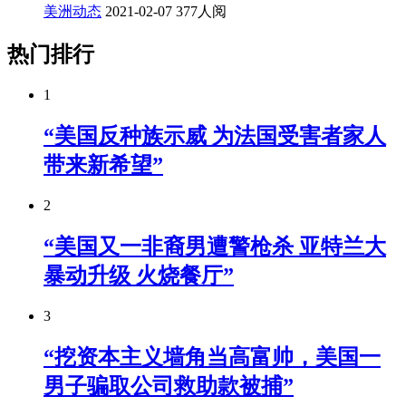
美洲动态
2021-02-07
377人阅
热门排行
1
“美国反种族示威 为法国受害者家人
带来新希望”
2
“美国又一非裔男遭警枪杀 亚特兰大
暴动升级 火烧餐厅”
3
“挖资本主义墙角当高富帅，美国一
男子骗取公司救助款被捕”