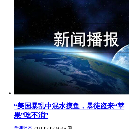
“美国暴乱中混水摸鱼，暴徒盗来“苹
果”吃不消”
美洲动态
2021-02-07
668人阅