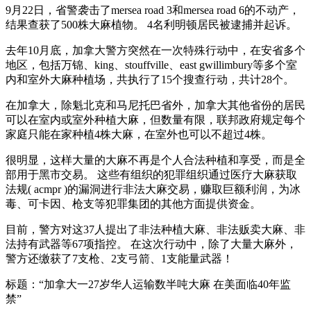
9月22日，省警袭击了mersea road 3和mersea road 6的不动产，
结果查获了500株大麻植物。 4名利明顿居民被逮捕并起诉。
去年10月底，加拿大警方突然在一次特殊行动中，在安省多个
地区，包括万锦、king、stouffville、east gwillimbury等多个室
内和室外大麻种植场，共执行了15个搜查行动，共计28个。
在加拿大，除魁北克和马尼托巴省外，加拿大其他省份的居民
可以在室内或室外种植大麻，但数量有限，联邦政府规定每个
家庭只能在家种植4株大麻，在室外也可以不超过4株。
很明显，这样大量的大麻不再是个人合法种植和享受，而是全
部用于黑市交易。 这些有组织的犯罪组织通过医疗大麻获取
法规( acmpr )的漏洞进行非法大麻交易，赚取巨额利润，为冰
毒、可卡因、枪支等犯罪集团的其他方面提供资金。
目前，警方对这37人提出了非法种植大麻、非法贩卖大麻、非
法持有武器等67项指控。 在这次行动中，除了大量大麻外，
警方还缴获了7支枪、2支弓箭、1支能量武器！
标题：“加拿大一27岁华人运输数半吨大麻 在美面临40年监
禁”